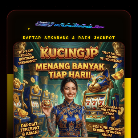
DAFTAR SEKARANG & RAIH JACKPOT