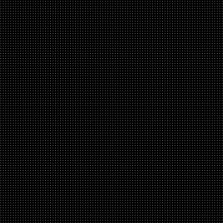
NG CUAN 100%