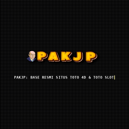
PAKJP: BASE RESMI SITUS TOTO 4D & TOTO SLOT GAMPA